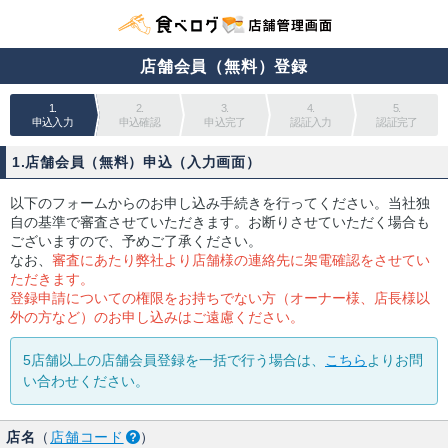
店舗会員（無料）登録
1.
2.
3.
4.
5.
申込入力
申込確認
申込完了
認証入力
認証完了
1.店舗会員（無料）申込（入力画面）
以下のフォームからのお申し込み手続きを行ってください。当社独
自の基準で審査させていただきます。お断りさせていただく場合も
ございますので、予めご了承ください。
なお、
審査にあたり弊社より店舗様の連絡先に架電確認をさせてい
ただきます。
登録申請についての権限をお持ちでない方（オーナー様、店長様以
外の方など）のお申し込みはご遠慮ください。
5店舗以上の店舗会員登録を一括で行う場合は、
こちら
よりお問
い合わせください。
店名
（
店舗コード
）