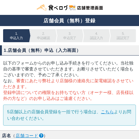
店舗会員（無料）登録
1.
2.
3.
4.
5.
申込入力
申込確認
申込完了
認証入力
認証完了
1.店舗会員（無料）申込（入力画面）
以下のフォームからのお申し込み手続きを行ってください。当社独
自の基準で審査させていただきます。お断りさせていただく場合も
ございますので、予めご了承ください。
なお、
審査にあたり弊社より店舗様の連絡先に架電確認をさせてい
ただきます。
登録申請についての権限をお持ちでない方（オーナー様、店長様以
外の方など）のお申し込みはご遠慮ください。
5店舗以上の店舗会員登録を一括で行う場合は、
こちら
よりお問
い合わせください。
店名
（
店舗コード
）