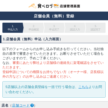
店舗会員（無料）登録
1.
2.
3.
4.
5.
申込入力
申込確認
申込完了
認証入力
認証完了
1.店舗会員（無料）申込（入力画面）
以下のフォームからのお申し込み手続きを行ってください。当社独
自の基準で審査させていただきます。お断りさせていただく場合も
ございますので、予めご了承ください。
なお、
審査にあたり弊社より店舗様の連絡先に架電確認をさせてい
ただきます。
登録申請についての権限をお持ちでない方（オーナー様、店長様以
外の方など）のお申し込みはご遠慮ください。
5店舗以上の店舗会員登録を一括で行う場合は、
こちら
よりお問
い合わせください。
店名
（
店舗コード
）