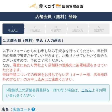
店舗会員（無料）登録
1.
2.
3.
4.
5.
申込入力
申込確認
申込完了
認証入力
認証完了
1.店舗会員（無料）申込（入力画面）
以下のフォームからのお申し込み手続きを行ってください。当社独
自の基準で審査させていただきます。お断りさせていただく場合も
ございますので、予めご了承ください。
なお、
審査にあたり弊社より店舗様の連絡先に架電確認をさせてい
ただきます。
登録申請についての権限をお持ちでない方（オーナー様、店長様以
外の方など）のお申し込みはご遠慮ください。
5店舗以上の店舗会員登録を一括で行う場合は、
こちら
よりお問
い合わせください。
店名
（
店舗コード
）