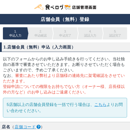
店舗会員（無料）登録
1.
2.
3.
4.
5.
申込入力
申込確認
申込完了
認証入力
認証完了
1.店舗会員（無料）申込（入力画面）
以下のフォームからのお申し込み手続きを行ってください。当社独
自の基準で審査させていただきます。お断りさせていただく場合も
ございますので、予めご了承ください。
なお、
審査にあたり弊社より店舗様の連絡先に架電確認をさせてい
ただきます。
登録申請についての権限をお持ちでない方（オーナー様、店長様以
外の方など）のお申し込みはご遠慮ください。
5店舗以上の店舗会員登録を一括で行う場合は、
こちら
よりお問
い合わせください。
店名
（
店舗コード
）