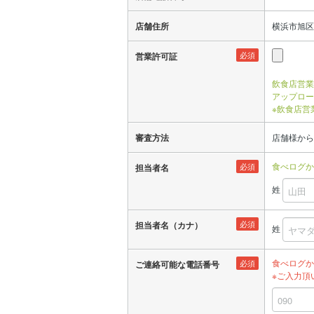
店舗住所
横浜市旭区
必須
営業許可証
飲食店営業
アップロー
※飲食店営
審査方法
店舗様から
食べログか
必須
担当者名
姓
必須
担当者名（カナ）
姓
食べログか
必須
ご連絡可能な電話番号
※ご入力頂