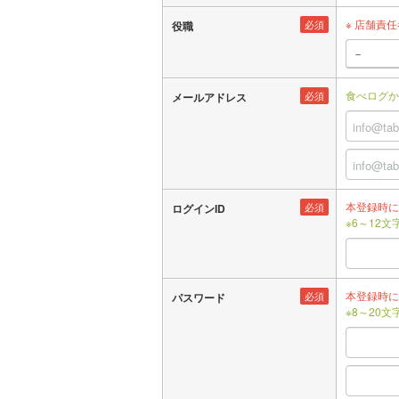
※ 店舗責
必須
役職
食べログか
必須
メールアドレス
本登録時に
必須
ログインID
※6～12
本登録時に
必須
パスワード
※8～20