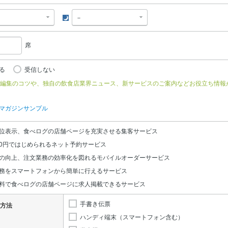
夜
席
る
受信しない
編集のコツや、独自の飲食店業界ニュース、新サービスのご案内などお役立ち情報
マガジンサンプル
位表示、食べログの店舗ページを充実させる集客サービス
0円ではじめられるネット予約サービス
の向上、注文業務の効率化を図れるモバイルオーダーサービス
務をスマートフォンから簡単に行えるサービス
料で食べログの店舗ページに求人掲載できるサービス
手書き伝票
方法
ハンディ端末（スマートフォン含む）