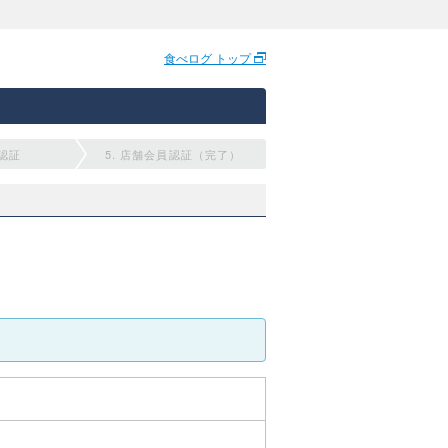
食べログ トップ
員認証
5. 店舗会員認証（完了）