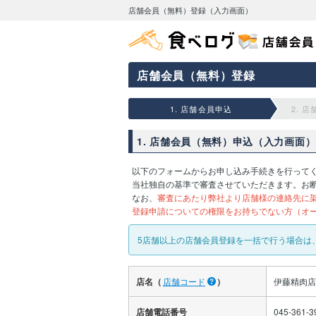
店舗会員（無料）登録（入力画面）
店舗会員（無料）登録
1. 店舗会員申込
2. 
1. 店舗会員（無料）申込（入力画面）
以下のフォームからお申し込み手続きを行って
当社独自の基準で審査させていただきます。お
なお、
審査にあたり弊社より店舗様の連絡先に
登録申請についての権限をお持ちでない方（オ
5店舗以上の店舗会員登録を一括で行う場合は
店名（
店舗コード
）
伊藤精肉店
店舗電話番号
045-361-3