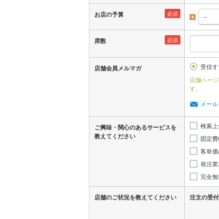
必須
お店の予算
昼
必須
席数
受信す
店舗会員メルマガ
店舗ページ
す。
メール
検索上
ご興味・関心のあるサービスを
教えてください
固定費
客単価
発注業
完全無
店舗のご状況を教えてください
注文の受付