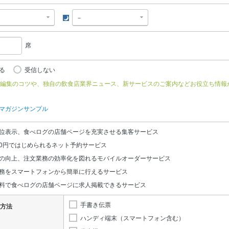
夜
席
る
受信しない
編集のコツや、独自の飲食店業界ニュース、新サービスのご案内などお役立ち情報
マガジンサンプル
位表示、食べログの店舗ページを充実させる集客サービス
0円ではじめられるネット予約サービス
の向上、注文業務の効率化を図れるモバイルオーダーサービス
務をスマートフォンから簡単に行えるサービス
料で食べログの店舗ページに求人掲載できるサービス
手書き伝票
方法
ハンディ端末（スマートフォン含む）