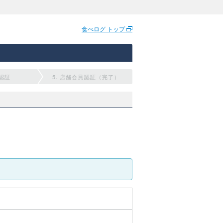
食べログ トップ
員認証
5. 店舗会員認証（完了）