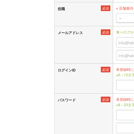
※ 店舗責
必須
役職
食べログか
必須
メールアドレス
本登録時に
必須
ログインID
※6～12
本登録時に
必須
パスワード
※8～20