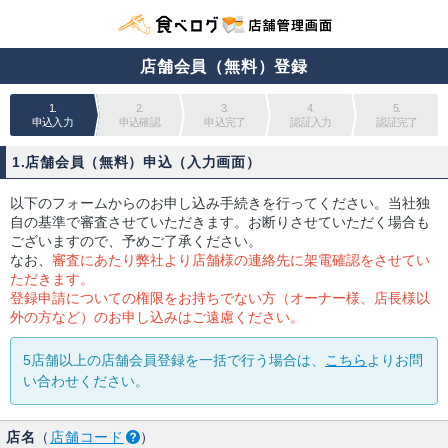
店舗会員（無料）登録
1.
2.
3.
4.
5.
申込入力
申込確認
申込完了
認証入力
認証完了
1.店舗会員（無料）申込（入力画面）
以下のフォームからのお申し込み手続きを行ってください。当社独
自の基準で審査させていただきます。お断りさせていただく場合も
ございますので、予めご了承ください。
なお、
審査にあたり弊社より店舗様の連絡先に架電確認をさせてい
ただきます。
登録申請についての権限をお持ちでない方（オーナー様、店長様以
外の方など）のお申し込みはご遠慮ください。
5店舗以上の店舗会員登録を一括で行う場合は、
こちら
よりお問
い合わせください。
店名
（
店舗コード
）