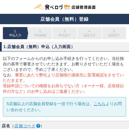
店舗会員（無料）登録
1.
2.
3.
4.
5.
申込入力
申込確認
申込完了
認証入力
認証完了
1.店舗会員（無料）申込（入力画面）
以下のフォームからのお申し込み手続きを行ってください。当社独
自の基準で審査させていただきます。お断りさせていただく場合も
ございますので、予めご了承ください。
なお、
審査にあたり弊社より店舗様の連絡先に架電確認をさせてい
ただきます。
登録申請についての権限をお持ちでない方（オーナー様、店長様以
外の方など）のお申し込みはご遠慮ください。
5店舗以上の店舗会員登録を一括で行う場合は、
こちら
よりお問
い合わせください。
店名
（
店舗コード
）