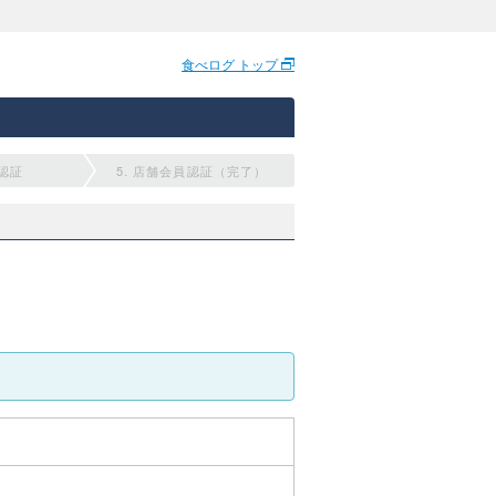
食べログ トップ
員認証
5. 店舗会員認証（完了）