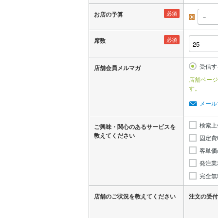
必須
お店の予算
昼
必須
席数
受信す
店舗会員メルマガ
店舗ページ
す。
メール
検索上
ご興味・関心のあるサービスを
教えてください
固定費
客単価
発注業
完全無
店舗のご状況を教えてください
注文の受付