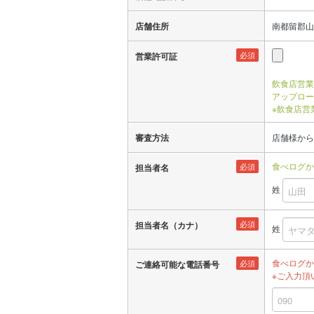
店舗住所
南都留郡山中
必須
営業許可証
飲食店営業
アップロー
※飲食店営
審査方法
店舗様から
食べログか
必須
担当者名
姓
必須
担当者名（カナ）
姓
食べログか
必須
ご連絡可能な電話番号
※ご入力頂