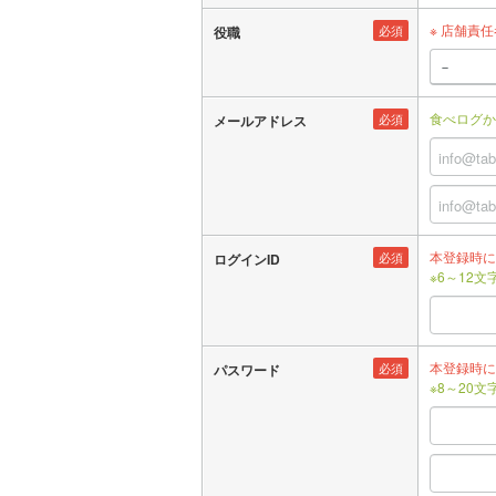
※ 店舗責
必須
役職
食べログか
必須
メールアドレス
本登録時に
必須
ログインID
※6～12
本登録時に
必須
パスワード
※8～20