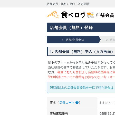
店舗会員（無料）登録（入力画面）
店舗会員（無料）登録
1. 店舗会員申込
2. 
1. 店舗会員（無料）申込（入力画面）
以下のフォームからお申し込み手続きを行って
当社独自の基準で審査させていただきます。お
なお、
審査にあたり弊社より店舗様の連絡先に
登録申請についての権限をお持ちでない方（オ
5店舗以上の店舗会員登録を一括で行う場合は
店名（
店舗コード
）
おおもり
（
店舗電話番号
0555-62-2