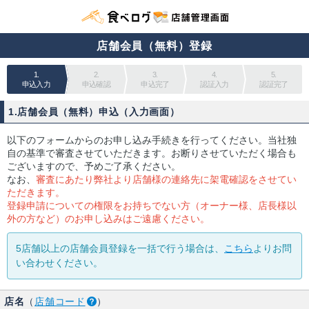
店舗会員（無料）登録
1.
2.
3.
4.
5.
申込入力
申込確認
申込完了
認証入力
認証完了
1.店舗会員（無料）申込（入力画面）
以下のフォームからのお申し込み手続きを行ってください。当社独
自の基準で審査させていただきます。お断りさせていただく場合も
ございますので、予めご了承ください。
なお、
審査にあたり弊社より店舗様の連絡先に架電確認をさせてい
ただきます。
登録申請についての権限をお持ちでない方（オーナー様、店長様以
外の方など）のお申し込みはご遠慮ください。
5店舗以上の店舗会員登録を一括で行う場合は、
こちら
よりお問
い合わせください。
店名
（
店舗コード
）