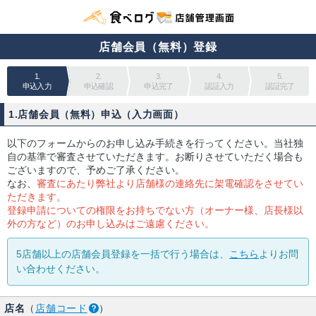
店舗会員（無料）登録
1.
2.
3.
4.
5.
申込入力
申込確認
申込完了
認証入力
認証完了
1.店舗会員（無料）申込（入力画面）
以下のフォームからのお申し込み手続きを行ってください。当社独
自の基準で審査させていただきます。お断りさせていただく場合も
ございますので、予めご了承ください。
なお、
審査にあたり弊社より店舗様の連絡先に架電確認をさせてい
ただきます。
登録申請についての権限をお持ちでない方（オーナー様、店長様以
外の方など）のお申し込みはご遠慮ください。
5店舗以上の店舗会員登録を一括で行う場合は、
こちら
よりお問
い合わせください。
店名
（
店舗コード
）