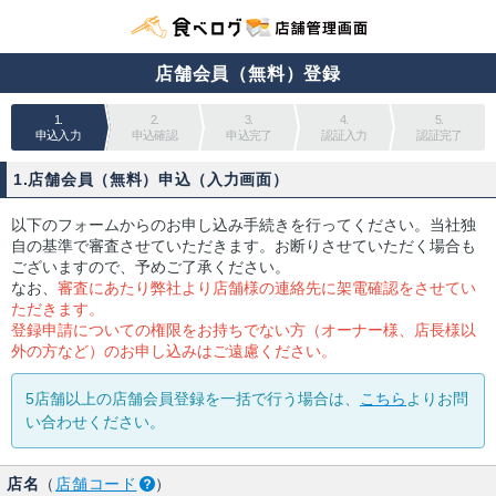
店舗会員（無料）登録
1.
2.
3.
4.
5.
申込入力
申込確認
申込完了
認証入力
認証完了
1.店舗会員（無料）申込（入力画面）
以下のフォームからのお申し込み手続きを行ってください。当社独
自の基準で審査させていただきます。お断りさせていただく場合も
ございますので、予めご了承ください。
なお、
審査にあたり弊社より店舗様の連絡先に架電確認をさせてい
ただきます。
登録申請についての権限をお持ちでない方（オーナー様、店長様以
外の方など）のお申し込みはご遠慮ください。
5店舗以上の店舗会員登録を一括で行う場合は、
こちら
よりお問
い合わせください。
店名
（
店舗コード
）