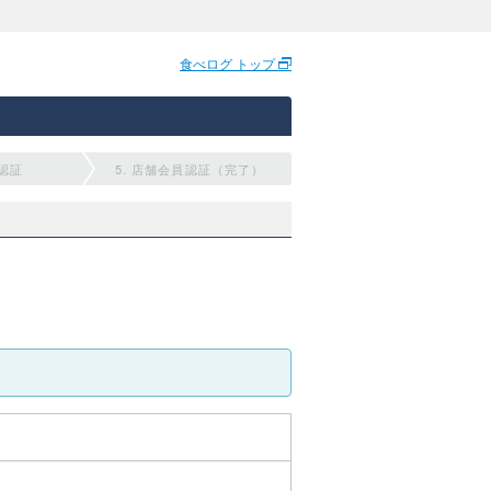
食べログ トップ
員認証
5. 店舗会員認証（完了）