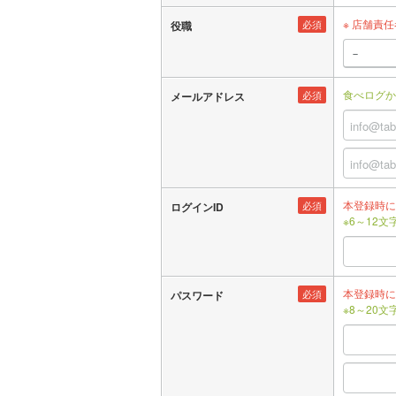
※ 店舗責
必須
役職
食べログか
必須
メールアドレス
本登録時に
必須
ログインID
※6～12
本登録時に
必須
パスワード
※8～20