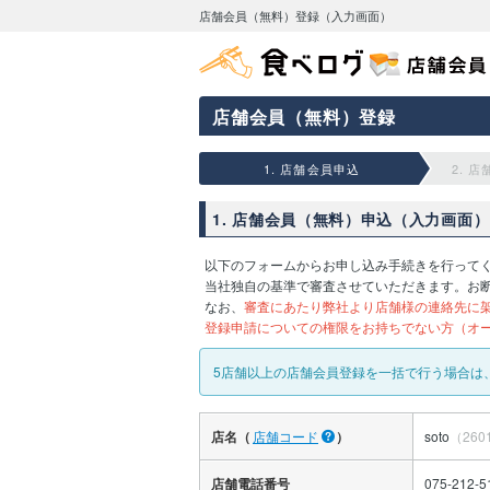
店舗会員（無料）登録（入力画面）
店舗会員（無料）登録
1. 店舗会員申込
2. 
1. 店舗会員（無料）申込（入力画面）
以下のフォームからお申し込み手続きを行って
当社独自の基準で審査させていただきます。お
なお、
審査にあたり弊社より店舗様の連絡先に
登録申請についての権限をお持ちでない方（オ
5店舗以上の店舗会員登録を一括で行う場合は
店名（
店舗コード
）
soto
（260
店舗電話番号
075-212-5