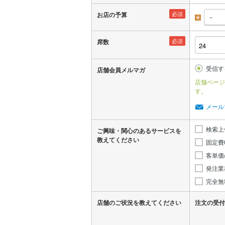
必須
お店の予算
昼
必須
席数
受信す
店舗会員メルマガ
店舗ページ
す。
メール
検索上
ご興味・関心のあるサービスを
教えてください
固定費
客単価
発注業
完全無
店舗のご状況を教えてください
注文の受付