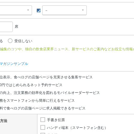
夜
席
る
受信しない
編集のコツや、独自の飲食店業界ニュース、新サービスのご案内などお役立ち情報
マガジンサンプル
位表示、食べログの店舗ページを充実させる集客サービス
0円ではじめられるネット予約サービス
の向上、注文業務の効率化を図れるモバイルオーダーサービス
務をスマートフォンから簡単に行えるサービス
料で食べログの店舗ページに求人掲載できるサービス
手書き伝票
方法
ハンディ端末（スマートフォン含む）