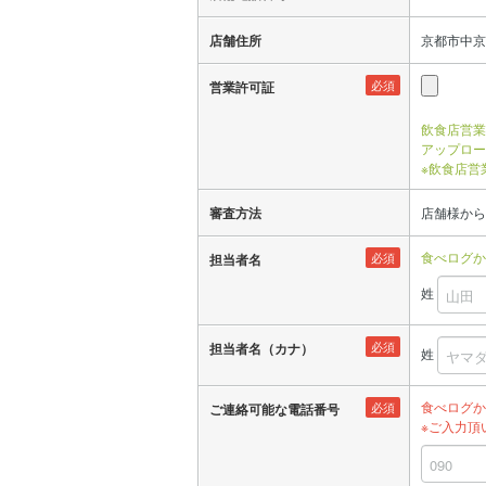
店舗住所
京都市中京
必須
営業許可証
飲食店営業
アップロー
※飲食店営
審査方法
店舗様から
食べログか
必須
担当者名
姓
必須
担当者名（カナ）
姓
食べログか
必須
ご連絡可能な電話番号
※ご入力頂