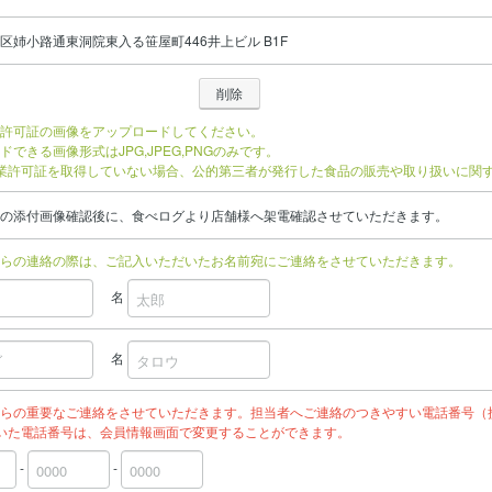
区姉小路通東洞院東入る笹屋町446井上ビル B1F
許可証の画像をアップロードしてください。
ドできる画像形式はJPG,JPEG,PNGのみです。
業許可証を取得していない場合、公的第三者が発行した食品の販売や取り扱いに関
の添付画像確認後に、食べログより店舗様へ架電確認させていただきます。
らの連絡の際は、ご記入いただいたお名前宛にご連絡をさせていただきます。
名
名
らの重要なご連絡をさせていただきます。担当者へご連絡のつきやすい電話番号（
いた電話番号は、会員情報画面で変更することができます。
-
-