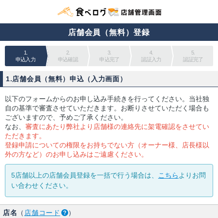
店舗会員（無料）登録
1.
2.
3.
4.
5.
申込入力
申込確認
申込完了
認証入力
認証完了
1.店舗会員（無料）申込（入力画面）
以下のフォームからのお申し込み手続きを行ってください。当社独
自の基準で審査させていただきます。お断りさせていただく場合も
ございますので、予めご了承ください。
なお、
審査にあたり弊社より店舗様の連絡先に架電確認をさせてい
ただきます。
登録申請についての権限をお持ちでない方（オーナー様、店長様以
外の方など）のお申し込みはご遠慮ください。
5店舗以上の店舗会員登録を一括で行う場合は、
こちら
よりお問
い合わせください。
店名
（
店舗コード
）