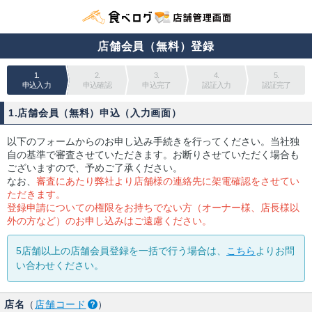
店舗会員（無料）登録
1.
2.
3.
4.
5.
申込入力
申込確認
申込完了
認証入力
認証完了
1.店舗会員（無料）申込（入力画面）
以下のフォームからのお申し込み手続きを行ってください。当社独
自の基準で審査させていただきます。お断りさせていただく場合も
ございますので、予めご了承ください。
なお、
審査にあたり弊社より店舗様の連絡先に架電確認をさせてい
ただきます。
登録申請についての権限をお持ちでない方（オーナー様、店長様以
外の方など）のお申し込みはご遠慮ください。
5店舗以上の店舗会員登録を一括で行う場合は、
こちら
よりお問
い合わせください。
店名
（
店舗コード
）