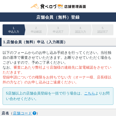
店舗会員（無料）登録
1.
2.
3.
4.
5.
申込入力
申込確認
申込完了
認証入力
認証完了
1.店舗会員（無料）申込（入力画面）
以下のフォームからのお申し込み手続きを行ってください。当社独
自の基準で審査させていただきます。お断りさせていただく場合も
ございますので、予めご了承ください。
なお、
審査にあたり弊社より店舗様の連絡先に架電確認をさせてい
ただきます。
登録申請についての権限をお持ちでない方（オーナー様、店長様以
外の方など）のお申し込みはご遠慮ください。
5店舗以上の店舗会員登録を一括で行う場合は、
こちら
よりお問
い合わせください。
店名
（
店舗コード
）