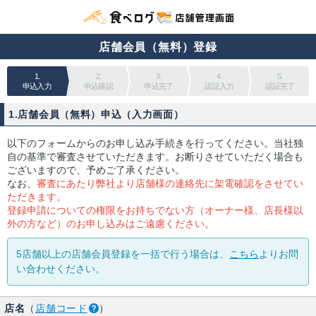
店舗会員（無料）登録
1.
2.
3.
4.
5.
申込入力
申込確認
申込完了
認証入力
認証完了
1.店舗会員（無料）申込（入力画面）
以下のフォームからのお申し込み手続きを行ってください。当社独
自の基準で審査させていただきます。お断りさせていただく場合も
ございますので、予めご了承ください。
なお、
審査にあたり弊社より店舗様の連絡先に架電確認をさせてい
ただきます。
登録申請についての権限をお持ちでない方（オーナー様、店長様以
外の方など）のお申し込みはご遠慮ください。
5店舗以上の店舗会員登録を一括で行う場合は、
こちら
よりお問
い合わせください。
店名
（
店舗コード
）