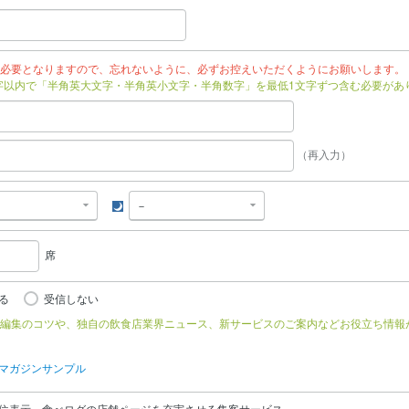
必要となりますので、忘れないように、必ずお控えいただくようにお願いします。
文字以内で「半角英大文字・半角英小文字・半角数字」を最低1文字ずつ含む必要があ
（再入力）
夜
席
る
受信しない
編集のコツや、独自の飲食店業界ニュース、新サービスのご案内などお役立ち情報
マガジンサンプル
位表示、食べログの店舗ページを充実させる集客サービス