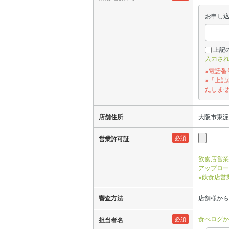
お申し
上記
入力さ
※電話
※「上
たしま
店舗住所
大阪市東淀川
必須
営業許可証
飲食店営業
アップロー
※飲食店営
審査方法
店舗様から
食べログか
必須
担当者名