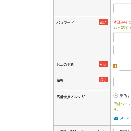
本登録時に
必須
パスワード
※8～20
必須
お店の予算
昼
必須
席数
受信す
店舗会員メルマガ
店舗ページ
す。
メール
検索上