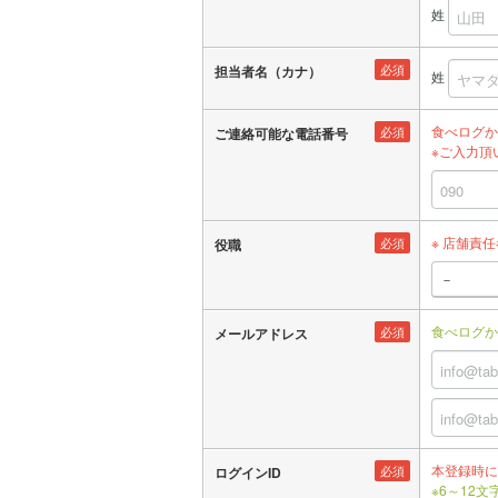
姓
必須
担当者名（カナ）
姓
食べログか
必須
ご連絡可能な電話番号
※ご入力頂
※ 店舗責
必須
役職
食べログか
必須
メールアドレス
本登録時に
必須
ログインID
※6～12