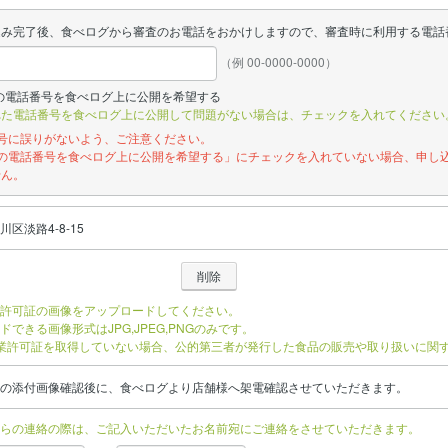
込み完了後、食べログから審査のお電話をおかけしますので、審査時に利用する電話
（例 00-0000-0000）
の電話番号を食べログ上に公開を希望する
れた電話番号を食べログ上に公開して問題がない場合は、チェックを入れてください
番号に誤りがないよう、ご注意ください。
記の電話番号を食べログ上に公開を希望する」にチェックを入れていない場合、申し
せん。
区淡路4-8-15
許可証の画像をアップロードしてください。
ドできる画像形式はJPG,JPEG,PNGのみです。
業許可証を取得していない場合、公的第三者が発行した食品の販売や取り扱いに関
の添付画像確認後に、食べログより店舗様へ架電確認させていただきます。
らの連絡の際は、ご記入いただいたお名前宛にご連絡をさせていただきます。