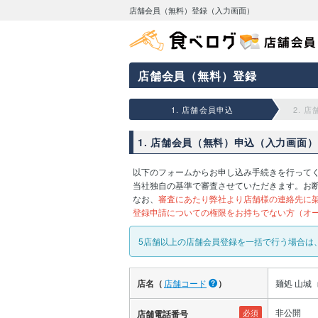
店舗会員（無料）登録（入力画面）
店舗会員（無料）登録
1. 店舗会員申込
2. 
1. 店舗会員（無料）申込（入力画面）
以下のフォームからお申し込み手続きを行って
当社独自の基準で審査させていただきます。お
なお、
審査にあたり弊社より店舗様の連絡先に
登録申請についての権限をお持ちでない方（オ
5店舗以上の店舗会員登録を一括で行う場合は
店名（
店舗コード
）
麺処 山城
（
非公開
必須
店舗電話番号