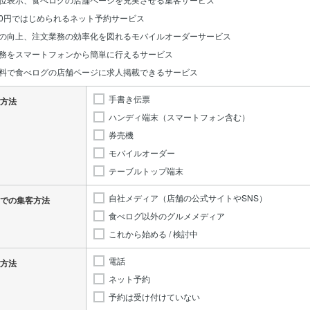
0円ではじめられるネット予約サービス
の向上、注文業務の効率化を図れるモバイルオーダーサービス
務をスマートフォンから簡単に行えるサービス
料で食べログの店舗ページに求人掲載できるサービス
手書き伝票
方法
ハンディ端末（スマートフォン含む）
券売機
モバイルオーダー
テーブルトップ端末
自社メディア（店舗の公式サイトやSNS）
での集客方法
食べログ以外のグルメメディア
これから始める / 検討中
電話
方法
ネット予約
予約は受け付けていない