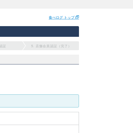
食べログ トップ
員認証
5. 店舗会員認証（完了）