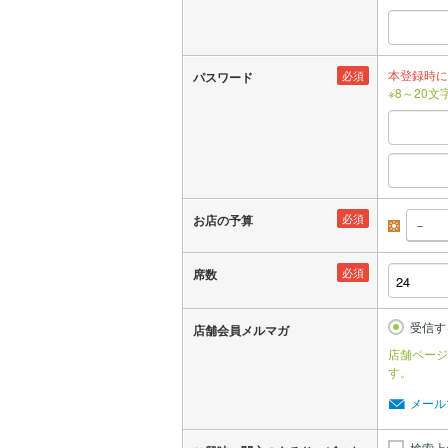
本登録時に
必須
パスワード
※8～20
必須
お店の予算
昼
必須
席数
受信す
店舗会員メルマガ
店舗ページ
す。
メール
検索上