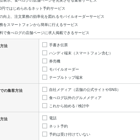
0円ではじめられるネット予約サービス
の向上、注文業務の効率化を図れるモバイルオーダーサービス
務をスマートフォンから簡単に行えるサービス
料で食べログの店舗ページに求人掲載できるサービス
手書き伝票
方法
ハンディ端末（スマートフォン含む）
券売機
モバイルオーダー
テーブルトップ端末
自社メディア（店舗の公式サイトやSNS）
での集客方法
食べログ以外のグルメメディア
これから始める / 検討中
電話
方法
ネット予約
予約は受け付けていない