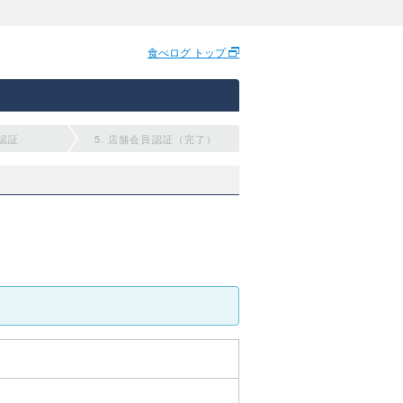
食べログ トップ
員認証
5. 店舗会員認証（完了）