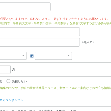
必要となりますので、忘れないように、必ずお控えいただくようにお願いします。
文字以内で「半角英大文字・半角英小文字・半角数字」を最低1文字ずつ含む必要があ
（再入力）
夜
席
る
受信しない
編集のコツや、独自の飲食店業界ニュース、新サービスのご案内などお役立ち情報
マガジンサンプル
位表示、食べログの店舗ページを充実させる集客サービス