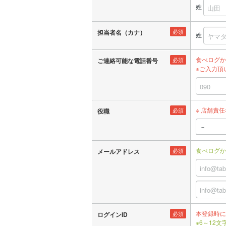
姓
必須
担当者名（カナ）
姓
食べログか
必須
ご連絡可能な電話番号
※ご入力頂
※ 店舗責
必須
役職
食べログか
必須
メールアドレス
本登録時に
必須
ログインID
※6～12