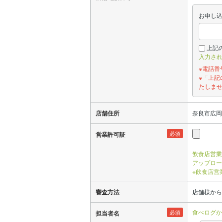
お申し
上記
入力さ
※電話
※「上
たしま
店舗住所
奈良市広岡
必須
営業許可証
飲食店営業
アップロー
※飲食店営
審査方法
店舗様から
食べログか
必須
担当者名