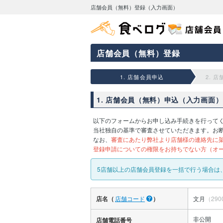
店舗会員（無料）登録（入力画面）
店舗会員（無料）登録
1. 店舗会員申込
2. 
1. 店舗会員（無料）申込（入力画面）
以下のフォームからお申し込み手続きを行って
当社独自の基準で審査させていただきます。お
なお、
審査にあたり弊社より店舗様の連絡先に
登録申請についての権限をお持ちでない方（オ
5店舗以上の店舗会員登録を一括で行う場合は
店名（
店舗コード
）
文月
（290
非公開
店舗電話番号