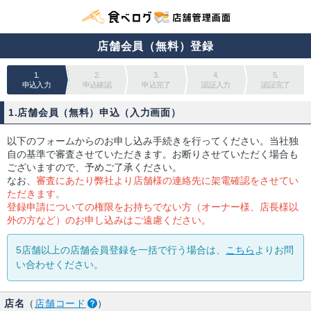
店舗会員（無料）登録
1.
2.
3.
4.
5.
申込入力
申込確認
申込完了
認証入力
認証完了
1.店舗会員（無料）申込（入力画面）
以下のフォームからのお申し込み手続きを行ってください。当社独
自の基準で審査させていただきます。お断りさせていただく場合も
ございますので、予めご了承ください。
なお、
審査にあたり弊社より店舗様の連絡先に架電確認をさせてい
ただきます。
登録申請についての権限をお持ちでない方（オーナー様、店長様以
外の方など）のお申し込みはご遠慮ください。
5店舗以上の店舗会員登録を一括で行う場合は、
こちら
よりお問
い合わせください。
店名
（
店舗コード
）