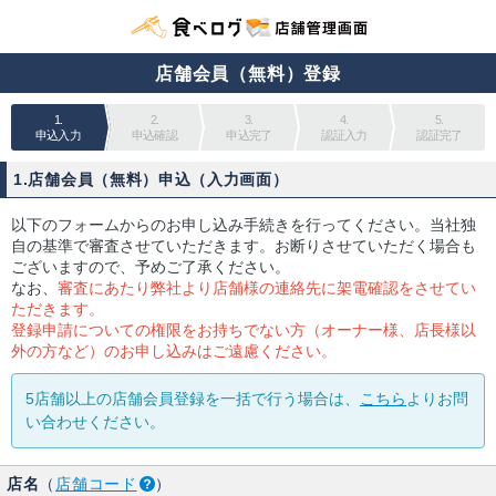
店舗会員（無料）登録
1.
2.
3.
4.
5.
申込入力
申込確認
申込完了
認証入力
認証完了
1.店舗会員（無料）申込（入力画面）
以下のフォームからのお申し込み手続きを行ってください。当社独
自の基準で審査させていただきます。お断りさせていただく場合も
ございますので、予めご了承ください。
なお、
審査にあたり弊社より店舗様の連絡先に架電確認をさせてい
ただきます。
登録申請についての権限をお持ちでない方（オーナー様、店長様以
外の方など）のお申し込みはご遠慮ください。
5店舗以上の店舗会員登録を一括で行う場合は、
こちら
よりお問
い合わせください。
店名
（
店舗コード
）