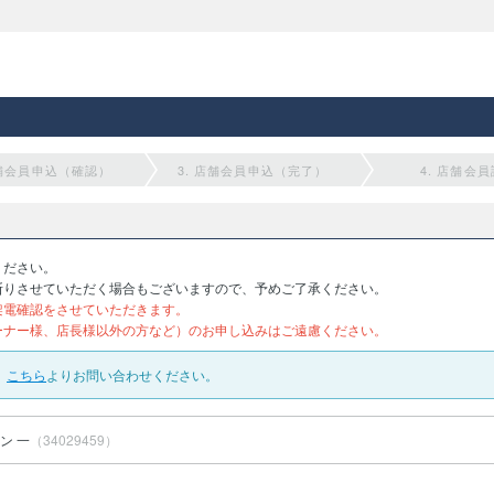
店舗会員申込（確認）
3. 店舗会員申込（完了）
4. 店舗会
ください。
断りさせていただく場合もございますので、予めご了承ください。
架電確認をさせていただきます。
ーナー様、店長様以外の方など）のお申し込みはご遠慮ください。
、
こちら
よりお問い合わせください。
ン 一
（34029459）