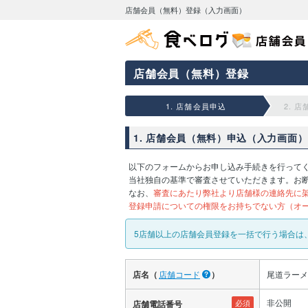
店舗会員（無料）登録（入力画面）
店舗会員（無料）登録
1. 店舗会員申込
2. 
1. 店舗会員（無料）申込（入力画面）
以下のフォームからお申し込み手続きを行って
当社独自の基準で審査させていただきます。お
なお、
審査にあたり弊社より店舗様の連絡先に
登録申請についての権限をお持ちでない方（オ
5店舗以上の店舗会員登録を一括で行う場合は
店名（
店舗コード
）
尾道ラーメ
非公開
必須
店舗電話番号