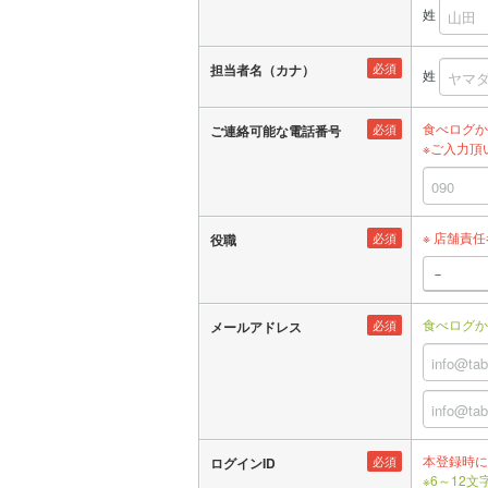
姓
必須
担当者名（カナ）
姓
食べログか
必須
ご連絡可能な電話番号
※ご入力頂
※ 店舗責
必須
役職
食べログか
必須
メールアドレス
本登録時に
必須
ログインID
※6～12