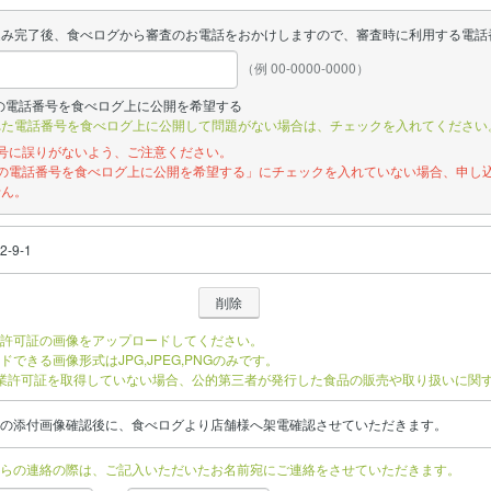
込み完了後、食べログから審査のお電話をおかけしますので、審査時に利用する電話
（例 00-0000-0000）
の電話番号を食べログ上に公開を希望する
れた電話番号を食べログ上に公開して問題がない場合は、チェックを入れてください
番号に誤りがないよう、ご注意ください。
記の電話番号を食べログ上に公開を希望する」にチェックを入れていない場合、申し
せん。
-9-1
許可証の画像をアップロードしてください。
ドできる画像形式はJPG,JPEG,PNGのみです。
業許可証を取得していない場合、公的第三者が発行した食品の販売や取り扱いに関
の添付画像確認後に、食べログより店舗様へ架電確認させていただきます。
らの連絡の際は、ご記入いただいたお名前宛にご連絡をさせていただきます。