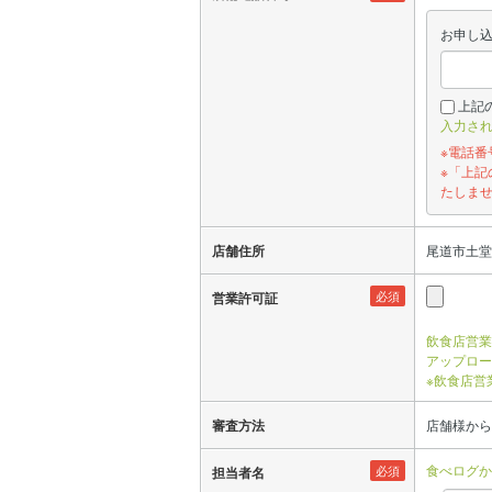
お申し
上記
入力さ
※電話
※「上
たしま
店舗住所
尾道市土堂2
必須
営業許可証
飲食店営業
アップロー
※飲食店営
審査方法
店舗様から
食べログか
必須
担当者名