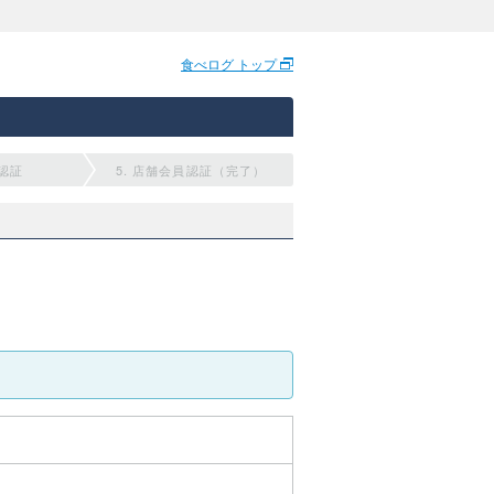
食べログ トップ
員認証
5. 店舗会員認証（完了）