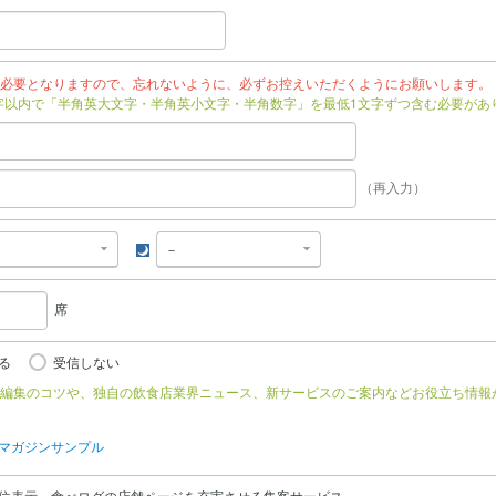
必要となりますので、忘れないように、必ずお控えいただくようにお願いします。
文字以内で「半角英大文字・半角英小文字・半角数字」を最低1文字ずつ含む必要があ
（再入力）
夜
席
る
受信しない
編集のコツや、独自の飲食店業界ニュース、新サービスのご案内などお役立ち情報
マガジンサンプル
位表示、食べログの店舗ページを充実させる集客サービス