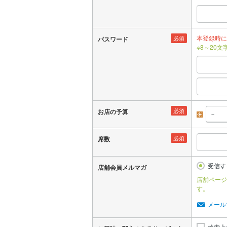
本登録時に
必須
パスワード
※8～20
必須
お店の予算
昼
必須
席数
受信す
店舗会員メルマガ
店舗ページ
す。
メール
検索上