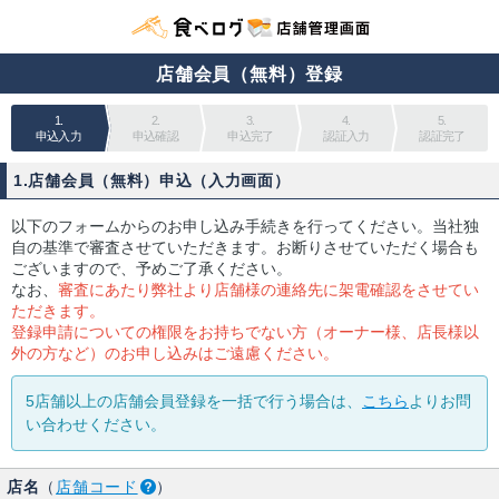
店舗会員（無料）登録
1.
2.
3.
4.
5.
申込入力
申込確認
申込完了
認証入力
認証完了
1.店舗会員（無料）申込（入力画面）
以下のフォームからのお申し込み手続きを行ってください。当社独
自の基準で審査させていただきます。お断りさせていただく場合も
ございますので、予めご了承ください。
なお、
審査にあたり弊社より店舗様の連絡先に架電確認をさせてい
ただきます。
登録申請についての権限をお持ちでない方（オーナー様、店長様以
外の方など）のお申し込みはご遠慮ください。
5店舗以上の店舗会員登録を一括で行う場合は、
こちら
よりお問
い合わせください。
店名
（
店舗コード
）