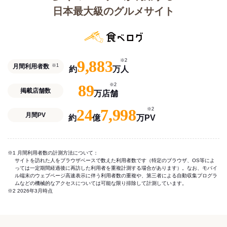
日本最大級のグルメサイト
9,883
※2
月間利用者数
※1
約
万人
89
※2
掲載店舗数
万店舗
24
7,998
※2
月間PV
約
億
万PV
※1 月間利用者数の計測方法について：
サイトを訪れた人をブラウザベースで数えた利用者数です（特定のブラウザ、OS等によ
っては一定期間経過後に再訪した利用者を重複計測する場合があります）。なお、モバイ
ル端末のウェブページ高速表示に伴う利用者数の重複や、第三者による自動収集プログラ
ムなどの機械的なアクセスについては可能な限り排除して計測しています。
※2 2026年3月時点