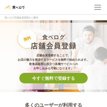
メ
食べログ店舗管理画面
食べログ店舗会員登録のご案内
食べログ店舗会員登
無料
店舗会員登録することで、
お店の魅力を発信するサービスを無料で始められます。
飲食店経営に役立つ各種サービスへの
お申し込みも可能になります。
今すぐ無料で登録する
多くのユーザーが利用する