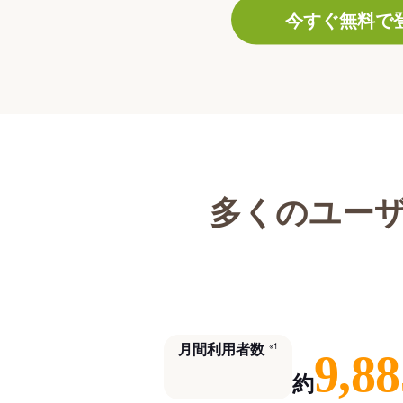
今すぐ無料で
多くのユー
月間利用者数
※1
9,88
約