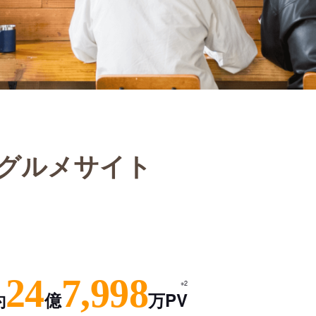
グルメサイト
24
7,998
※2
約
億
万PV