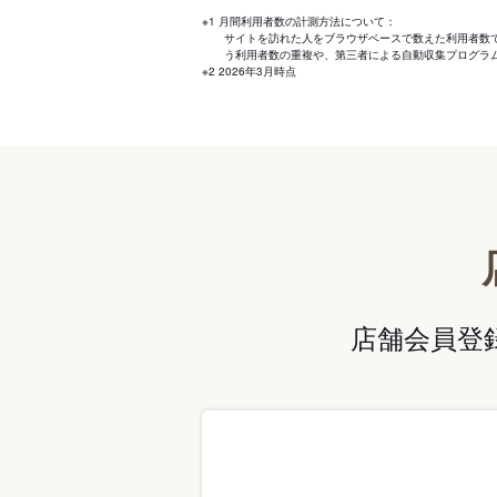
※1 月間利用者数の計測方法について：
サイトを訪れた人をブラウザベースで数えた利用者数
う利用者数の重複や、第三者による自動収集プログラ
※2 2026年3月時点
店舗会員登