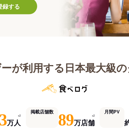
登録する
ザーが利用する日本最大級の
掲載店舗数
月間PV
3
89
※2
※2
万人
万店舗