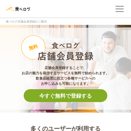
メ
食べログ店舗管理画面
食べログ店舗会員登録のご案内
食べログ店舗会員登
無料
店舗会員登録することで、
お店の魅力を発信するサービスを無料で始められます。
飲食店経営に役立つ各種サービスへの
お申し込みも可能になります。
今すぐ無料で登録する
多くのユーザーが利用する