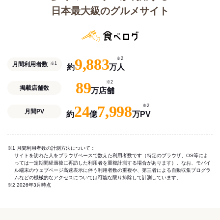
日本最大級のグルメサイト
9,883
※2
月間利用者数
※1
約
万人
89
※2
掲載店舗数
万店舗
24
7,998
※2
月間PV
約
億
万PV
※1 月間利用者数の計測方法について：
サイトを訪れた人をブラウザベースで数えた利用者数です（特定のブラウザ、OS等によ
っては一定期間経過後に再訪した利用者を重複計測する場合があります）。なお、モバイ
ル端末のウェブページ高速表示に伴う利用者数の重複や、第三者による自動収集プログラ
ムなどの機械的なアクセスについては可能な限り排除して計測しています。
※2 2026年3月時点