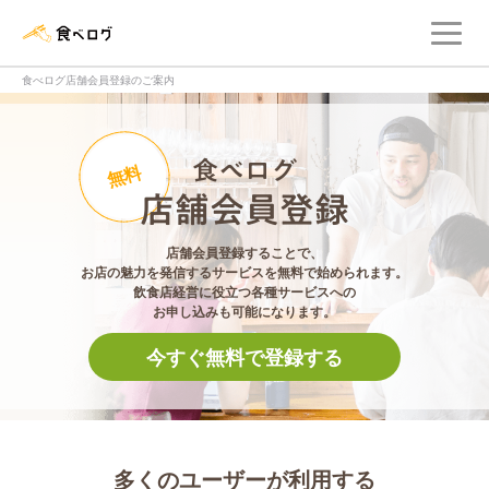
メ
食べログ店舗管理画面
食べログ店舗会員登録のご案内
食べログ店舗会員登
無料
店舗会員登録することで、
お店の魅力を発信するサービスを無料で始められます。
飲食店経営に役立つ各種サービスへの
お申し込みも可能になります。
今すぐ無料で登録する
多くのユーザーが利用する