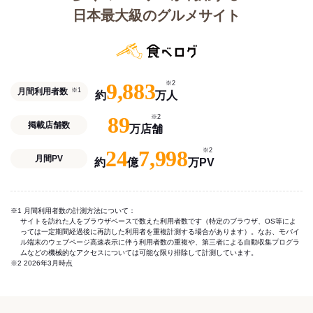
日本最大級のグルメサイト
9,883
※2
月間利用者数
※1
約
万人
89
※2
掲載店舗数
万店舗
24
7,998
※2
月間PV
約
億
万PV
※1 月間利用者数の計測方法について：
サイトを訪れた人をブラウザベースで数えた利用者数です（特定のブラウザ、OS等によ
っては一定期間経過後に再訪した利用者を重複計測する場合があります）。なお、モバイ
ル端末のウェブページ高速表示に伴う利用者数の重複や、第三者による自動収集プログラ
ムなどの機械的なアクセスについては可能な限り排除して計測しています。
※2 2026年3月時点