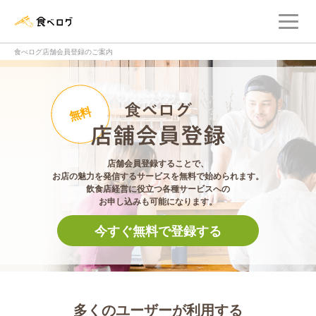
メ
食べログ店舗管理画面
食べログ店舗会員登録のご案内
食べログ店舗会員登
無料
店舗会員登録することで、
お店の魅力を発信するサービスを無料で始められます。
飲食店経営に役立つ各種サービスへの
お申し込みも可能になります。
今すぐ無料で登録する
多くのユーザーが利用する