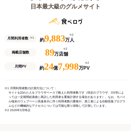
日本最大級のグルメサイト
9,883
※2
月間利用者数
※1
約
万人
89
※2
掲載店舗数
万店舗
24
7,998
※2
月間PV
約
億
万PV
※1 月間利用者数の計測方法について：
サイトを訪れた人をブラウザベースで数えた利用者数です（特定のブラウザ、OS等によ
っては一定期間経過後に再訪した利用者を重複計測する場合があります）。なお、モバイ
ル端末のウェブページ高速表示に伴う利用者数の重複や、第三者による自動収集プログラ
ムなどの機械的なアクセスについては可能な限り排除して計測しています。
※2 2026年3月時点