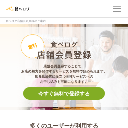
メ
食べログ店舗管理画面
食べログ店舗会員登録のご案内
食べログ店舗会員登
無料
店舗会員登録することで、
お店の魅力を発信するサービスを無料で始められます。
飲食店経営に役立つ各種サービスへの
お申し込みも可能になります。
今すぐ無料で登録する
多くのユーザーが利用する