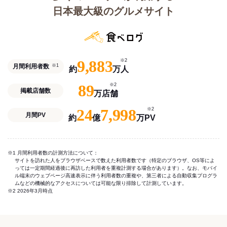
日本最大級のグルメサイト
9,883
※2
月間利用者数
※1
約
万人
89
※2
掲載店舗数
万店舗
24
7,998
※2
月間PV
約
億
万PV
※1 月間利用者数の計測方法について：
サイトを訪れた人をブラウザベースで数えた利用者数です（特定のブラウザ、OS等によ
っては一定期間経過後に再訪した利用者を重複計測する場合があります）。なお、モバイ
ル端末のウェブページ高速表示に伴う利用者数の重複や、第三者による自動収集プログラ
ムなどの機械的なアクセスについては可能な限り排除して計測しています。
※2 2026年3月時点