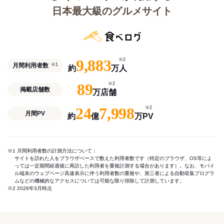
日本最大級のグルメサイト
9,883
※2
月間利用者数
※1
約
万人
89
※2
掲載店舗数
万店舗
24
7,998
※2
月間PV
約
億
万PV
※1 月間利用者数の計測方法について：
サイトを訪れた人をブラウザベースで数えた利用者数です（特定のブラウザ、OS等によ
っては一定期間経過後に再訪した利用者を重複計測する場合があります）。なお、モバイ
ル端末のウェブページ高速表示に伴う利用者数の重複や、第三者による自動収集プログラ
ムなどの機械的なアクセスについては可能な限り排除して計測しています。
※2 2026年3月時点