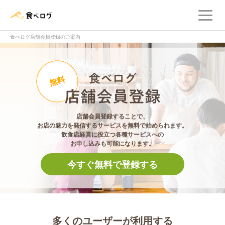
メ
食べログ店舗管理画面
食べログ店舗会員登録のご案内
食べログ店舗会員登
無料
店舗会員登録することで、
お店の魅力を発信するサービスを無料で始められます。
飲食店経営に役立つ各種サービスへの
お申し込みも可能になります。
今すぐ無料で登録する
多くのユーザーが利用する