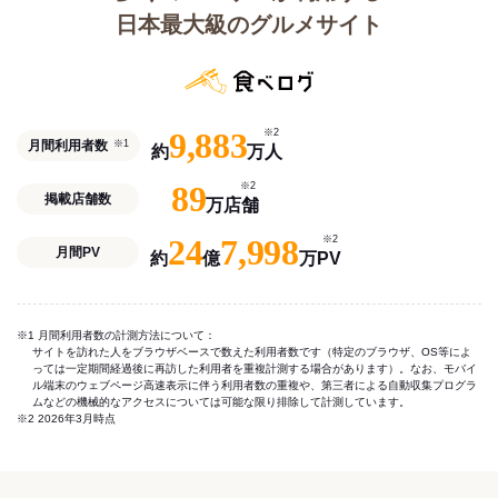
日本最大級のグルメサイト
9,883
※2
月間利用者数
※1
約
万人
89
※2
掲載店舗数
万店舗
24
7,998
※2
月間PV
約
億
万PV
※1 月間利用者数の計測方法について：
サイトを訪れた人をブラウザベースで数えた利用者数です（特定のブラウザ、OS等によ
っては一定期間経過後に再訪した利用者を重複計測する場合があります）。なお、モバイ
ル端末のウェブページ高速表示に伴う利用者数の重複や、第三者による自動収集プログラ
ムなどの機械的なアクセスについては可能な限り排除して計測しています。
※2 2026年3月時点