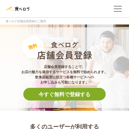
メ
食べログ店舗管理画面
食べログ店舗会員登録のご案内
食べログ店舗会員登
無料
店舗会員登録することで、
お店の魅力を発信するサービスを無料で始められます。
飲食店経営に役立つ各種サービスへの
お申し込みも可能になります。
今すぐ無料で登録する
多くのユーザーが利用する