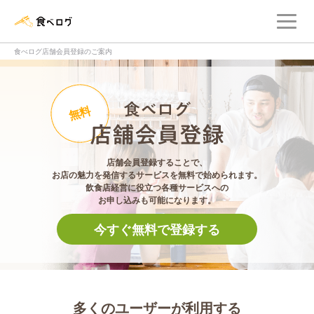
メ
食べログ店舗管理画面
食べログ店舗会員登録のご案内
食べログ店舗会員登
無料
店舗会員登録することで、
お店の魅力を発信するサービスを無料で始められます。
飲食店経営に役立つ各種サービスへの
お申し込みも可能になります。
今すぐ無料で登録する
多くのユーザーが利用する