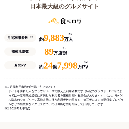
日本最大級のグルメサイト
9,883
※2
月間利用者数
※1
約
万人
89
※2
掲載店舗数
万店舗
24
7,998
※2
月間PV
約
億
万PV
※1 月間利用者数の計測方法について：
サイトを訪れた人をブラウザベースで数えた利用者数です（特定のブラウザ、OS等によ
っては一定期間経過後に再訪した利用者を重複計測する場合があります）。なお、モバイ
ル端末のウェブページ高速表示に伴う利用者数の重複や、第三者による自動収集プログラ
ムなどの機械的なアクセスについては可能な限り排除して計測しています。
※2 2026年3月時点