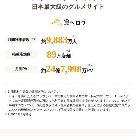
日本最大級のグルメサイト
9,883
※2
月間利用者数
※1
約
万人
89
※2
掲載店舗数
万店舗
24
7,998
※2
月間PV
約
億
万PV
※1 月間利用者数の計測方法について：
サイトを訪れた人をブラウザベースで数えた利用者数です（特定のブラウザ、OS等によ
っては一定期間経過後に再訪した利用者を重複計測する場合があります）。なお、モバイ
ル端末のウェブページ高速表示に伴う利用者数の重複や、第三者による自動収集プログラ
ムなどの機械的なアクセスについては可能な限り排除して計測しています。
※2 2026年3月時点