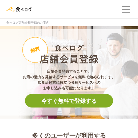
メ
食べログ店舗管理画面
食べログ店舗会員登録のご案内
食べログ店舗会員登
無料
店舗会員登録することで、
お店の魅力を発信するサービスを無料で始められます。
飲食店経営に役立つ各種サービスへの
お申し込みも可能になります。
今すぐ無料で登録する
多くのユーザーが利用する