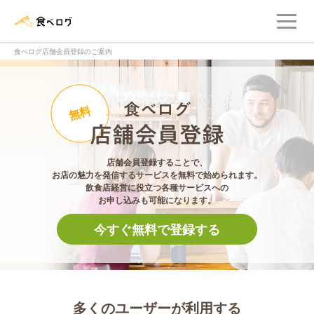
メ
食べログ店舗管理画面
食べログ店舗会員登録のご案内
食べログ店舗会員登
無料
店舗会員登録することで、
お店の魅力を発信するサービスを無料で始められます。
飲食店経営に役立つ各種サービスへの
お申し込みも可能になります。
今すぐ無料で登録する
多くのユーザーが利用する