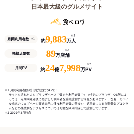
日本最大級のグルメサイト
9,883
※2
月間利用者数
※1
約
万人
89
※2
掲載店舗数
万店舗
24
7,998
※2
月間PV
約
億
万PV
※1 月間利用者数の計測方法について：
サイトを訪れた人をブラウザベースで数えた利用者数です（特定のブラウザ、OS等によ
っては一定期間経過後に再訪した利用者を重複計測する場合があります）。なお、モバイ
ル端末のウェブページ高速表示に伴う利用者数の重複や、第三者による自動収集プログラ
ムなどの機械的なアクセスについては可能な限り排除して計測しています。
※2 2026年3月時点