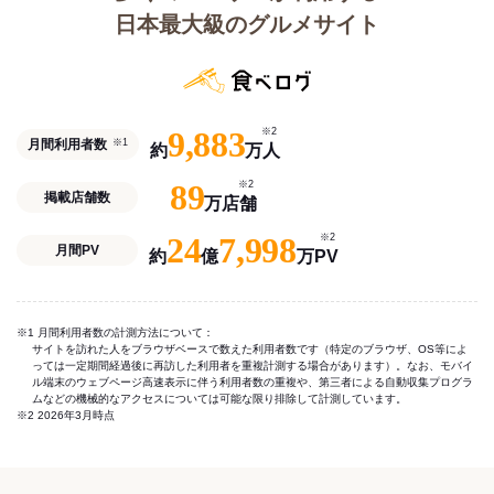
日本最大級のグルメサイト
9,883
※2
月間利用者数
※1
約
万人
89
※2
掲載店舗数
万店舗
24
7,998
※2
月間PV
約
億
万PV
※1 月間利用者数の計測方法について：
サイトを訪れた人をブラウザベースで数えた利用者数です（特定のブラウザ、OS等によ
っては一定期間経過後に再訪した利用者を重複計測する場合があります）。なお、モバイ
ル端末のウェブページ高速表示に伴う利用者数の重複や、第三者による自動収集プログラ
ムなどの機械的なアクセスについては可能な限り排除して計測しています。
※2 2026年3月時点