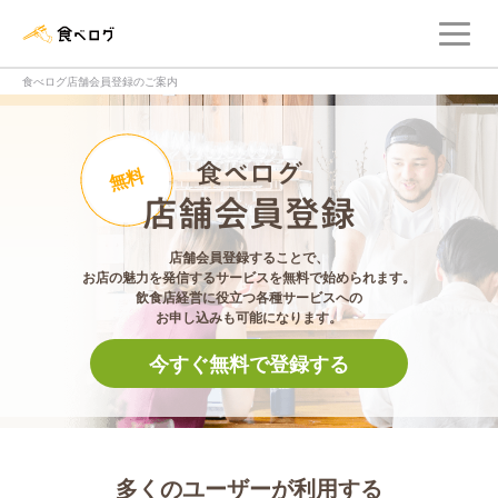
メ
食べログ店舗管理画面
食べログ店舗会員登録のご案内
食べログ店舗会員登
無料
店舗会員登録することで、
お店の魅力を発信するサービスを無料で始められます。
飲食店経営に役立つ各種サービスへの
お申し込みも可能になります。
今すぐ無料で登録する
多くのユーザーが利用する