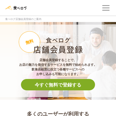
メ
食べログ店舗管理画面
食べログ店舗会員登録のご案内
食べログ店舗会員登
無料
店舗会員登録することで、
お店の魅力を発信するサービスを無料で始められます。
飲食店経営に役立つ各種サービスへの
お申し込みも可能になります。
今すぐ無料で登録する
多くのユーザーが利用する