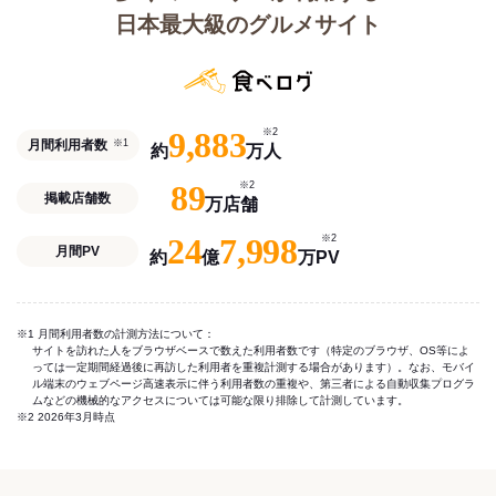
日本最大級のグルメサイト
9,883
※2
月間利用者数
※1
約
万人
89
※2
掲載店舗数
万店舗
24
7,998
※2
月間PV
約
億
万PV
※1 月間利用者数の計測方法について：
サイトを訪れた人をブラウザベースで数えた利用者数です（特定のブラウザ、OS等によ
っては一定期間経過後に再訪した利用者を重複計測する場合があります）。なお、モバイ
ル端末のウェブページ高速表示に伴う利用者数の重複や、第三者による自動収集プログラ
ムなどの機械的なアクセスについては可能な限り排除して計測しています。
※2 2026年3月時点