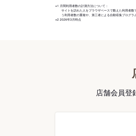
※1 月間利用者数の計測方法について：
サイトを訪れた人をブラウザベースで数えた利用者数
う利用者数の重複や、第三者による自動収集プログラ
※2 2026年3月時点
店舗会員登