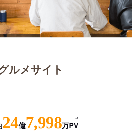
グルメサイト
24
7,998
※2
約
億
万PV