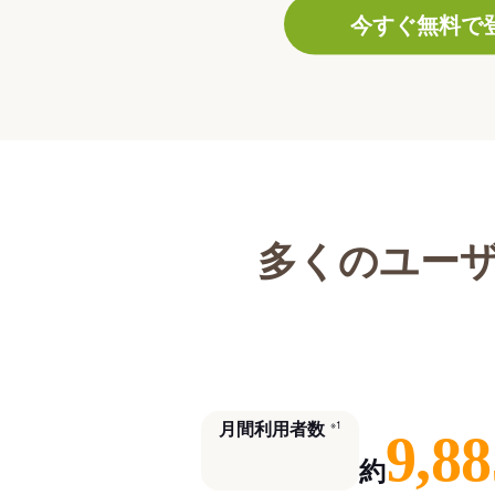
今すぐ無料で
多くのユー
月間利用者数
※1
9,88
約