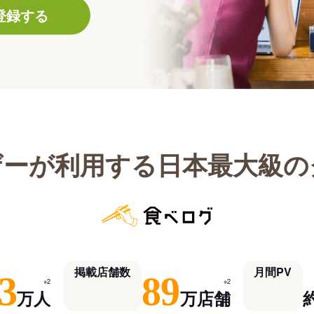
登録する
ザーが利用する日本最大級の
掲載店舗数
月間PV
3
89
※2
※2
万人
万店舗