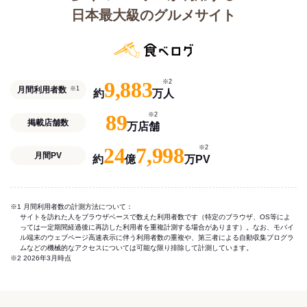
日本最大級のグルメサイト
9,883
※2
月間利用者数
※1
約
万人
89
※2
掲載店舗数
万店舗
24
7,998
※2
月間PV
約
億
万PV
※1 月間利用者数の計測方法について：
サイトを訪れた人をブラウザベースで数えた利用者数です（特定のブラウザ、OS等によ
っては一定期間経過後に再訪した利用者を重複計測する場合があります）。なお、モバイ
ル端末のウェブページ高速表示に伴う利用者数の重複や、第三者による自動収集プログラ
ムなどの機械的なアクセスについては可能な限り排除して計測しています。
※2 2026年3月時点