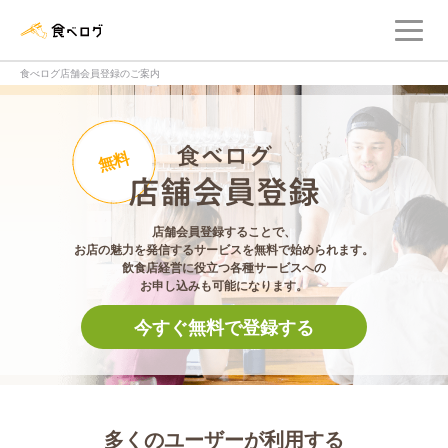
メ
食べログ店舗管理画面
食べログ店舗会員登録のご案内
食べログ店舗会員登
無料
店舗会員登録することで、
お店の魅力を発信するサービスを無料で始められます。
飲食店経営に役立つ各種サービスへの
お申し込みも可能になります。
今すぐ無料で登録する
多くのユーザーが利用する