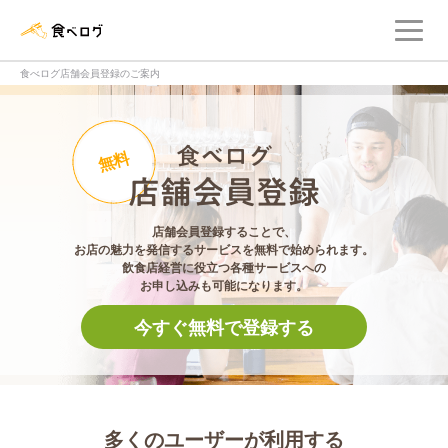
メ
食べログ店舗管理画面
食べログ店舗会員登録のご案内
食べログ店舗会員登
無料
店舗会員登録することで、
お店の魅力を発信するサービスを無料で始められます。
飲食店経営に役立つ各種サービスへの
お申し込みも可能になります。
今すぐ無料で登録する
多くのユーザーが利用する