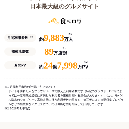
日本最大級のグルメサイト
9,883
※2
月間利用者数
※1
約
万人
89
※2
掲載店舗数
万店舗
24
7,998
※2
月間PV
約
億
万PV
※1 月間利用者数の計測方法について：
サイトを訪れた人をブラウザベースで数えた利用者数です（特定のブラウザ、OS等によ
っては一定期間経過後に再訪した利用者を重複計測する場合があります）。なお、モバイ
ル端末のウェブページ高速表示に伴う利用者数の重複や、第三者による自動収集プログラ
ムなどの機械的なアクセスについては可能な限り排除して計測しています。
※2 2026年3月時点