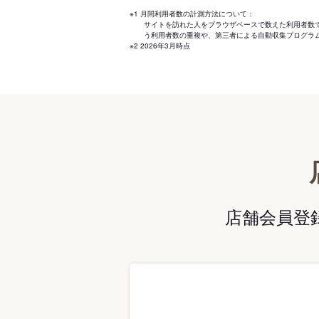
※1 月間利用者数の計測方法について：
サイトを訪れた人をブラウザベースで数えた利用者数
う利用者数の重複や、第三者による自動収集プログラ
※2 2026年3月時点
店舗会員登