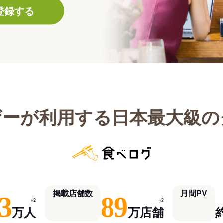
登録する
ザーが利用する日本最大級の
掲載店舗数
月間PV
3
89
※2
※2
万人
万店舗