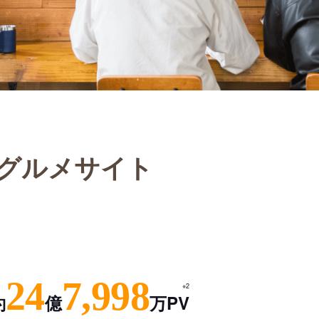
グルメサイト
24
7,998
※2
約
億
万PV