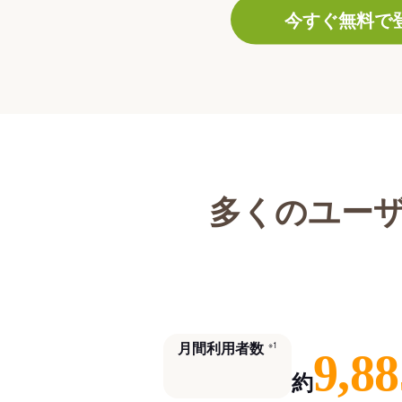
今すぐ無料で
多くのユー
月間利用者数
※1
9,88
約