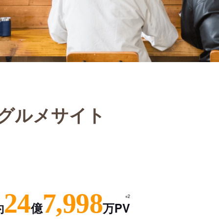
グルメサイト
24
7,998
※2
約
億
万PV