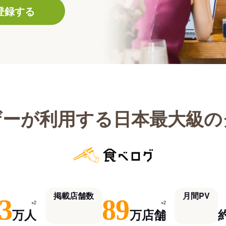
登録する
ザーが利用する日本最大級の
掲載店舗数
月間PV
3
89
※2
※2
万人
万店舗