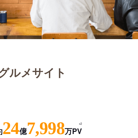
グルメサイト
24
7,998
※2
約
億
万PV