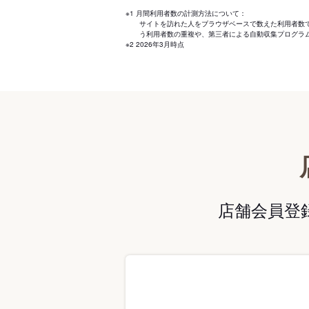
※1 月間利用者数の計測方法について：
サイトを訪れた人をブラウザベースで数えた利用者数
う利用者数の重複や、第三者による自動収集プログラ
※2 2026年3月時点
店舗会員登