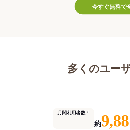
今すぐ無料で
多くのユー
月間利用者数
※1
9,88
約