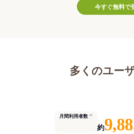
今すぐ無料で
多くのユー
月間利用者数
※1
9,88
約