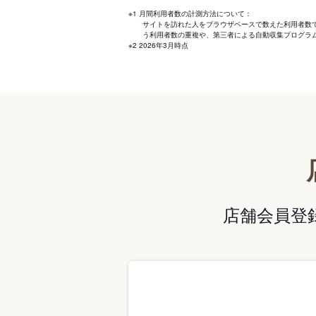
※1 月間利用者数の計測方法について：
サイトを訪れた人をブラウザベースで数えた利用者数
う利用者数の重複や、第三者による自動収集プログラ
※2 2026年3月時点
店舗会員登