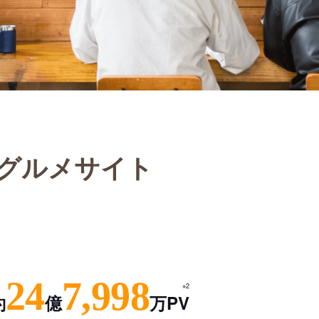
グルメサイト
24
7,998
※2
約
億
万PV