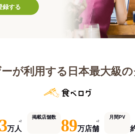
登録する
ザーが利用する日本最大級の
掲載店舗数
月間PV
3
89
※2
※2
万人
万店舗