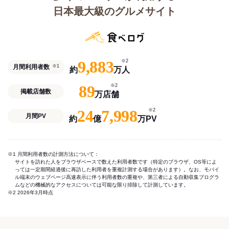
日本最大級のグルメサイト
9,883
※2
月間利用者数
※1
約
万人
89
※2
掲載店舗数
万店舗
24
7,998
※2
月間PV
約
億
万PV
※1 月間利用者数の計測方法について：
サイトを訪れた人をブラウザベースで数えた利用者数です（特定のブラウザ、OS等によ
っては一定期間経過後に再訪した利用者を重複計測する場合があります）。なお、モバイ
ル端末のウェブページ高速表示に伴う利用者数の重複や、第三者による自動収集プログラ
ムなどの機械的なアクセスについては可能な限り排除して計測しています。
※2 2026年3月時点