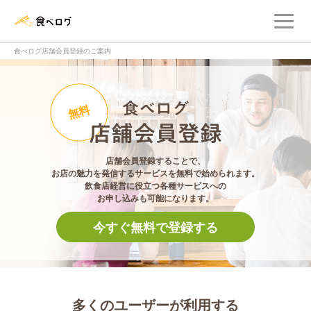
メ
食べログ店舗管理画面
食べログ店舗会員登録のご案内
食べログ店舗会員登
無料
店舗会員登録することで、
お店の魅力を発信するサービスを無料で始められます。
飲食店経営に役立つ各種サービスへの
お申し込みも可能になります。
今すぐ無料で登録する
多くのユーザーが利用する