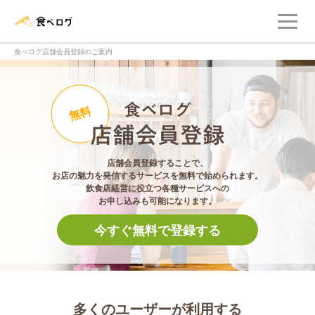
メ
食べログ店舗管理画面
食べログ店舗会員登録のご案内
食べログ店舗会員登
無料
店舗会員登録することで、
お店の魅力を発信するサービスを無料で始められます。
飲食店経営に役立つ各種サービスへの
お申し込みも可能になります。
今すぐ無料で登録する
多くのユーザーが利用する