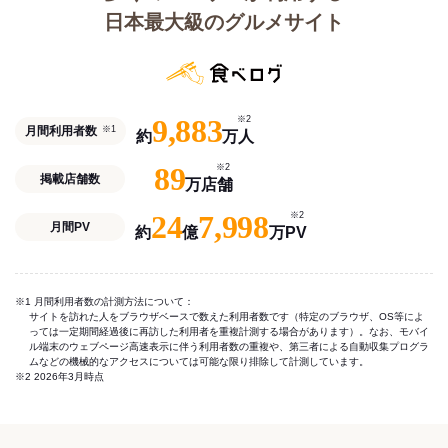
日本最大級のグルメサイト
9,883
※2
月間利用者数
※1
約
万人
89
※2
掲載店舗数
万店舗
24
7,998
※2
月間PV
約
億
万PV
※1 月間利用者数の計測方法について：
サイトを訪れた人をブラウザベースで数えた利用者数です（特定のブラウザ、OS等によ
っては一定期間経過後に再訪した利用者を重複計測する場合があります）。なお、モバイ
ル端末のウェブページ高速表示に伴う利用者数の重複や、第三者による自動収集プログラ
ムなどの機械的なアクセスについては可能な限り排除して計測しています。
※2 2026年3月時点