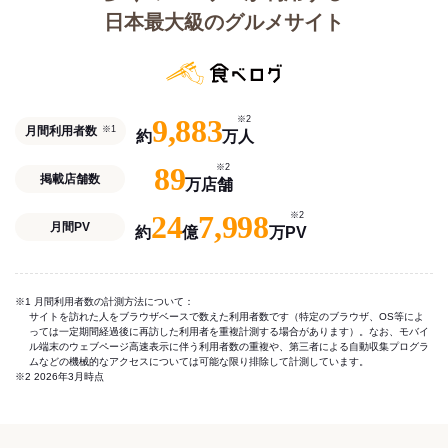
日本最大級のグルメサイト
9,883
※2
月間利用者数
※1
約
万人
89
※2
掲載店舗数
万店舗
24
7,998
※2
月間PV
約
億
万PV
※1 月間利用者数の計測方法について：
サイトを訪れた人をブラウザベースで数えた利用者数です（特定のブラウザ、OS等によ
っては一定期間経過後に再訪した利用者を重複計測する場合があります）。なお、モバイ
ル端末のウェブページ高速表示に伴う利用者数の重複や、第三者による自動収集プログラ
ムなどの機械的なアクセスについては可能な限り排除して計測しています。
※2 2026年3月時点