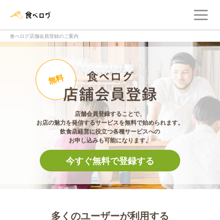
メ
食べログ店舗管理画面
食べログ店舗会員登録のご案内
食べログ店舗会員登
無料
店舗会員登録することで、
お店の魅力を発信するサービスを無料で始められます。
飲食店経営に役立つ各種サービスへの
お申し込みも可能になります。
今すぐ無料で登録する
多くのユーザーが利用する