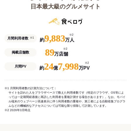
日本最大級のグルメサイト
9,883
※2
月間利用者数
※1
約
万人
89
※2
掲載店舗数
万店舗
24
7,998
※2
月間PV
約
億
万PV
※1 月間利用者数の計測方法について：
サイトを訪れた人をブラウザベースで数えた利用者数です（特定のブラウザ、OS等によ
っては一定期間経過後に再訪した利用者を重複計測する場合があります）。なお、モバイ
ル端末のウェブページ高速表示に伴う利用者数の重複や、第三者による自動収集プログラ
ムなどの機械的なアクセスについては可能な限り排除して計測しています。
※2 2026年3月時点