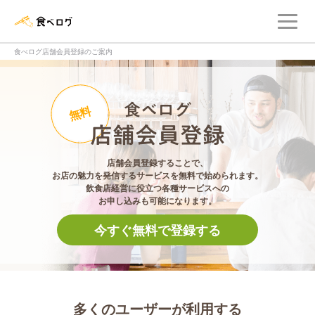
メ
食べログ店舗管理画面
食べログ店舗会員登録のご案内
食べログ店舗会員登
無料
店舗会員登録することで、
お店の魅力を発信するサービスを無料で始められます。
飲食店経営に役立つ各種サービスへの
お申し込みも可能になります。
今すぐ無料で登録する
多くのユーザーが利用する