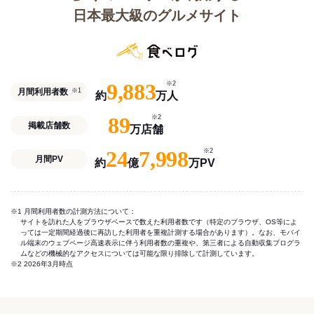
日本最大級のグルメサイト
9,883
※2
月間利用者数
※1
約
万人
89
※2
掲載店舗数
万店舗
24
7,998
※2
月間PV
約
億
万PV
※1 月間利用者数の計測方法について：
サイトを訪れた人をブラウザベースで数えた利用者数です（特定のブラウザ、OS等によ
っては一定期間経過後に再訪した利用者を重複計測する場合があります）。なお、モバイ
ル端末のウェブページ高速表示に伴う利用者数の重複や、第三者による自動収集プログラ
ムなどの機械的なアクセスについては可能な限り排除して計測しています。
※2 2026年3月時点