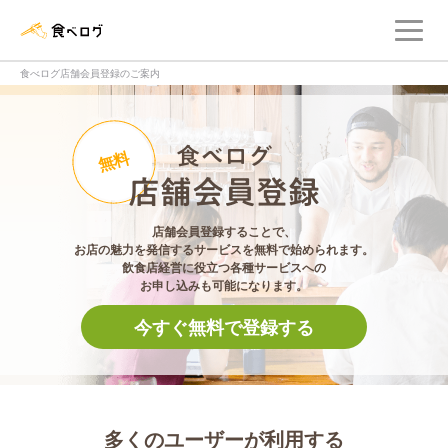
メ
食べログ店舗管理画面
食べログ店舗会員登録のご案内
食べログ店舗会員登
無料
店舗会員登録することで、
お店の魅力を発信するサービスを無料で始められます。
飲食店経営に役立つ各種サービスへの
お申し込みも可能になります。
今すぐ無料で登録する
多くのユーザーが利用する