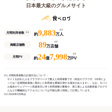
日本最大級のグルメサイト
9,883
※2
月間利用者数
※1
約
万人
89
※2
掲載店舗数
万店舗
24
7,998
※2
月間PV
約
億
万PV
※1 月間利用者数の計測方法について：
サイトを訪れた人をブラウザベースで数えた利用者数です（特定のブラウザ、OS等によ
っては一定期間経過後に再訪した利用者を重複計測する場合があります）。なお、モバイ
ル端末のウェブページ高速表示に伴う利用者数の重複や、第三者による自動収集プログラ
ムなどの機械的なアクセスについては可能な限り排除して計測しています。
※2 2026年3月時点