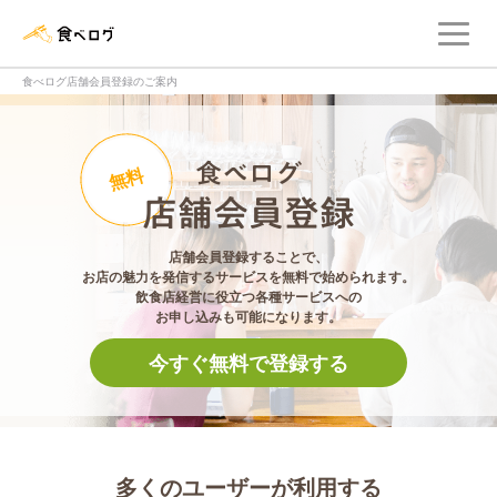
メ
食べログ店舗管理画面
食べログ店舗会員登録のご案内
食べログ店舗会員登
無料
店舗会員登録することで、
お店の魅力を発信するサービスを無料で始められます。
飲食店経営に役立つ各種サービスへの
お申し込みも可能になります。
今すぐ無料で登録する
多くのユーザーが利用する